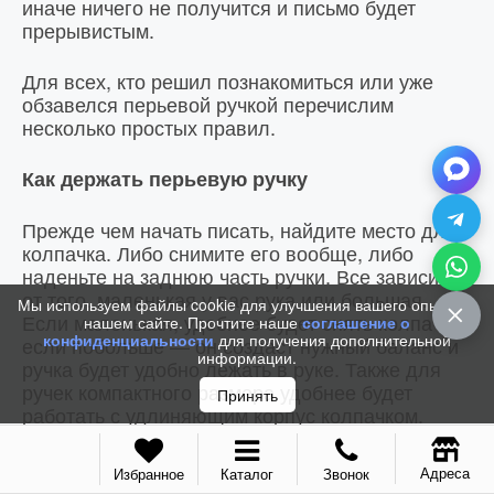
иначе ничего не получится и письмо будет
прерывистым.
Для всех, кто решил познакомиться или уже
обзавелся перьевой ручкой перечислим
несколько простых правил.
Как держать перьевую ручку
Прежде чем начать писать, найдите место для
колпачка. Либо снимите его вообще, либо
наденьте на заднюю часть ручки. Все зависит
от того, маленькая у вас рука или большая.
Мы используем файлы cookie для улучшения вашего опыта на
Если маленькая, удобнее будет снять колпачок,
нашем сайте. Прочтите наше
соглашение о
конфиденциальности
для получения дополнительной
если побольше — он создаст нужный баланс и
информации.
ручка будет удобно лежать в руке. Также для
ручек компактного размера удобнее будет
Принять
работать с удлиняющим корпус колпачком.
Поместите ручку между большим и
Адреса
Избранное
Каталог
Звонок
указательным пальцем, остальные пальцы