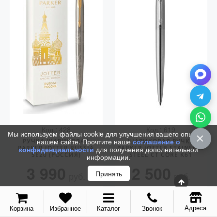
Аксессуары
Запчасти
Упаковка
Подарочные сертификаты
Код.: 428
Код.: 619
Мы используем файлы cookie для улучшения вашего опыта на
нашем сайте. Прочтите наше
соглашение о
РУЧКА ШАРИКОВАЯ
ШАРИКОВАЯ РУЧКА
PARKER JOTTER RUSSIA
PARKER JOTTER STAINLESS
конфиденциальности
для получения дополнительной
SE20 (РОССИЯ)
STEEL CT CORE K61
информации.
3 990
2 500
Принять
руб.
руб.
КУПИТЬ
КУПИТЬ
Адреса
Корзина
Избранное
Каталог
Звонок