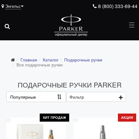
8 (800) 333-69-44
Энгельс
Подарочные ручки
Главная
Каталог
Подарочные ручки
Все подарочные ручки
Все подарочные ручки
Для мужчин
ПОДАРОЧНЫЕ РУЧКИ PARKER
Для женщин
Для школьников и студентов
Популярные
Фильтр
Ежедневники
Ручки для гравировки
ХИТ ПРОДАЖ
АКЦИЯ
С золотым пером
Распродажа