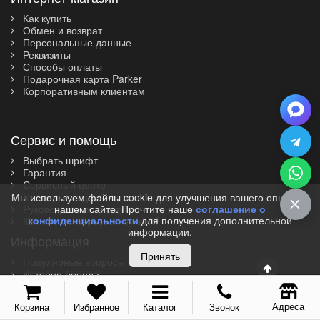
Vector (от 3'156 р.)
Как купить
Обмен и возврат
Персональные данные
Реквизиты
Способы оплаты
Подарочная карта Parker
Корпоративным клиентам
Сервис и помощь
Выбрать шрифт
Гарантия
Сервисный центр
Проверка подлинности
Мы используем файлы cookie для улучшения вашего опыта на
Руководство по уходу
нашем сайте. Прочтите наше
соглашение о
конфиденциальности
для получения дополнительной
Как писать перьевой ручкой?
информации.
Информация
Принять
Популярные вопросы
История бренда
Скачать каталог
Сертификаты
Адреса
Корзина
Избранное
Каталог
Звонок
Все коллекции