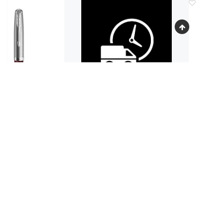
Код.: 855
ВАЯ РУЧКА PARKER
ШАР
E BURGUNDY CT
PARKER
1 500
14
руб.