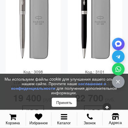
Код.: 3098
Код.: 3101
Мы используем файлы cookie для улучшения вашего опыта на
НАБОР PARKER SONNET
НАБОР PARKER SONNET
STAINLESS STEEL CT
MATTE BLACK CT
нашем сайте. Прочтите наше
соглашение о
(ШАРИКОВАЯ РУЧКА +
(ШАРИКОВАЯ РУЧКА +
конфиденциальности
для получения дополнительной
ЧЕХОЛ)
ЧЕХОЛ)
информации.
19 400
22 700
руб.
руб.
Принять
КУПИТЬ
КУПИТЬ
Адреса
Корзина
Избранное
Каталог
Звонок