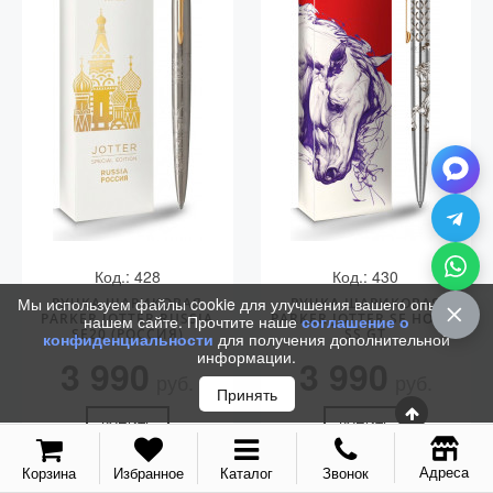
Код.: 428
Код.: 430
Мы используем файлы cookie для улучшения вашего опыта на
РУЧКА ШАРИКОВАЯ
РУЧКА ШАРИКОВАЯ
PARKER JOTTER RUSSIA
PARKER JOTTER SE HORSE
нашем сайте. Прочтите наше
соглашение о
SE20 (РОССИЯ)
SS GT
конфиденциальности
для получения дополнительной
информации.
3 990
3 990
руб.
руб.
Принять
КУПИТЬ
КУПИТЬ
Адреса
Корзина
Избранное
Каталог
Звонок