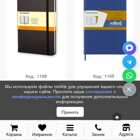
С золотым пером
Распродажа
Аксессуары
Запчасти
Упаковка
Подарочные сертификаты
Код.: 1108
Код.: 1165
БЛОКНОТ MOLESKINE
БЛОКНОТ MOLESKINE
Мы используем файлы cookie для улучшения вашего опыта на
CLASSIC LARGE В ЧЕРНОМ
VOLANT LARGE
нашем сайте. Прочтите наше
соглашение о
ЦВЕТЕ
конфиденциальности
для получения дополнительной
информации.
Принять
Адреса
Корзина
Избранное
Каталог
Звонок