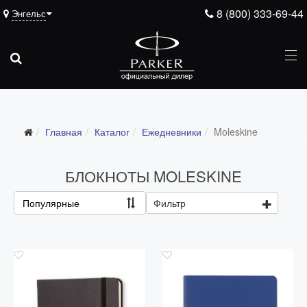
8 (800) 333-69-44
Энгельс
Подарочные ручки
Главная
Каталог
Ежедневники
Moleskine
Ежедневники
Все ежедневники
БЛОКНОТЫ MOLESKINE
Премиум
Популярные
Фильтр
Стандарт
Moleskine
Portobello
Boss
Ручки для гравировки