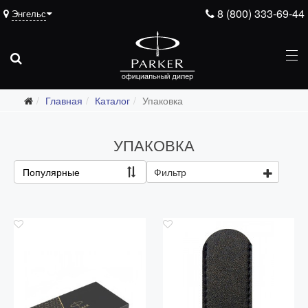
8 (800) 333-69-44
Энгельс
Главная
Каталог
Упаковка
Подарочные ручки
УПАКОВКА
Ежедневники
Ручки для гравировки
Популярные
Фильтр
С золотым пером
Распродажа
Аксессуары
Запчасти
Упаковка
Подарочные сертификаты