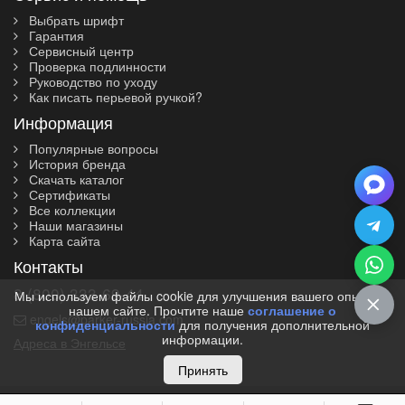
Выбрать шрифт
Гарантия
Сервисный центр
Проверка подлинности
Руководство по уходу
Как писать перьевой ручкой?
Информация
Популярные вопросы
История бренда
Скачать каталог
Сертификаты
Все коллекции
Наши магазины
Карта сайта
Контакты
8 (800) 333-69-44
Мы используем файлы cookie для улучшения вашего опыта на
нашем сайте. Прочтите наше
соглашение о
engels@parker-russia.com
конфиденциальности
для получения дополнительной
информации.
Адреса в Энгельсе
Принять