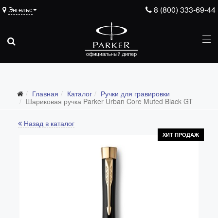
8 (800) 333-69-44
Энгельс
Подарочные ручки
Главная
Каталог
Ручки для гравировки
Ежедневники
Шариковая ручка Parker Urban Core Muted Black GT
Ручки для гравировки
Назад в каталог
С золотым пером
ХИТ ПРОДАЖ
Распродажа
Аксессуары
Запчасти
Упаковка
Подарочные сертификаты