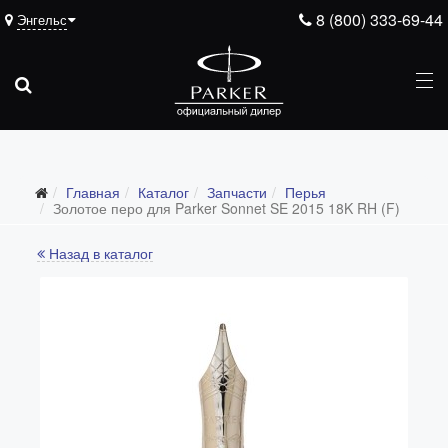
8 (800) 333-69-44
Энгельс
Подарочные ручки
Главная
Каталог
Запчасти
Перья
Ежедневники
Золотое перо для Parker Sonnet SE 2015 18K RH (F)
Ручки для гравировки
Назад в каталог
С золотым пером
Распродажа
Аксессуары
Запчасти
Все запчасти
Перья