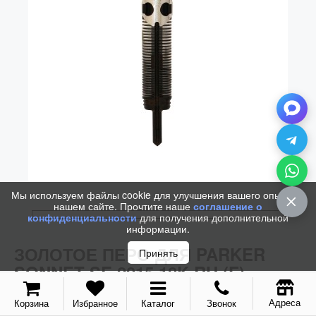
Колпачки
Зоны захвата
Баррели
Зажимы
Механизмы
Упаковка
Подарочные сертификаты
Мы используем файлы cookie для улучшения вашего опыта на
нашем сайте. Прочтите наше
соглашение о
конфиденциальности
для получения дополнительной
информации.
ЗОЛОТОЕ ПЕРО ДЛЯ PARKER
Принять
SONNET SE 2015 18K RH (F)
Адреса
Корзина
Избранное
Каталог
Звонок
Код / Артикул:
1966440
/
1966440