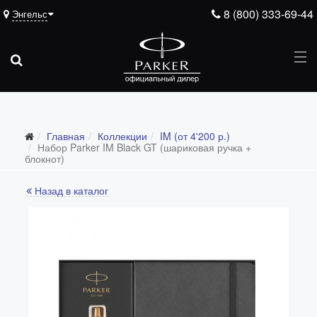
8 (800) 333-69-44
Энгельс
Главная
Коллекции
IM (от 4'200 р.)
Все коллекции
Набор Parker IM Black GT (шариковая ручка +
блокнот)
Duofold (от 66'316 р.)
Назад в каталог
Ingenuity (от 35'305 р.)
Sonnet (от 13'000 р.)
Parker 51 (от 14'600 р.)
Urban (от 6'100 р.)
IM (от 4'200 р.)
Jotter (от 2'200 р.)