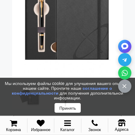
Vector (от 3'156 р.)
Мы используем файлы cookie для улучшения вашего опыта на
нашем сайте. Прочтите наше
соглашение о
конфиденциальности
для получения дополнительной
информации.
Принять
Адреса
Корзина
Избранное
Каталог
Звонок
НАБОР PARKER IM BLACK GT