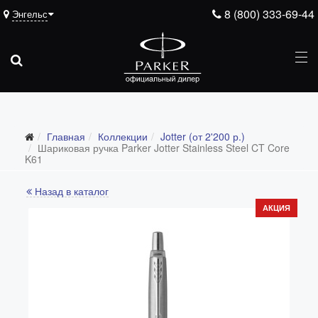
8 (800) 333-69-44
Энгельс
Главная
Коллекции
Jotter (от 2'200 р.)
Все коллекции
Шариковая ручка Parker Jotter Stainless Steel CT Core
K61
Duofold (от 66'316 р.)
Назад в каталог
Ingenuity (от 35'305 р.)
АКЦИЯ
Sonnet (от 13'000 р.)
Parker 51 (от 14'600 р.)
Urban (от 6'100 р.)
IM (от 4'200 р.)
Jotter (от 2'200 р.)